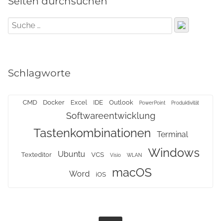
Seiten durchsuchen
Schlagworte
CMD
Docker
Excel
IDE
Outlook
PowerPoint
Produktivität
Softwareentwicklung
Tastenkombinationen
Terminal
Windows
Ubuntu
Texteditor
VCS
Visio
WLAN
macOS
Word
iOS