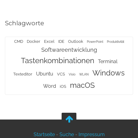
Schlagworte
CMD
Docker
Excel
IDE
Outlook
PowerPoint
Produktivität
Softwareentwicklung
Tastenkombinationen
Terminal
Windows
Ubuntu
Texteditor
VCS
Visio
WLAN
macOS
Word
iOS
Startseite
-
Suche
-
Impressum