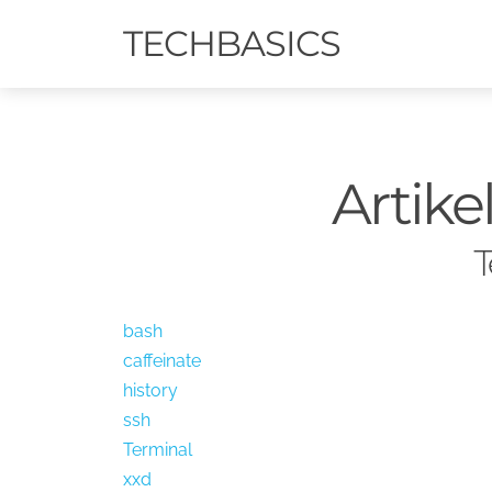
TECHBASICS
Artike
T
bash
caffeinate
history
ssh
Terminal
xxd