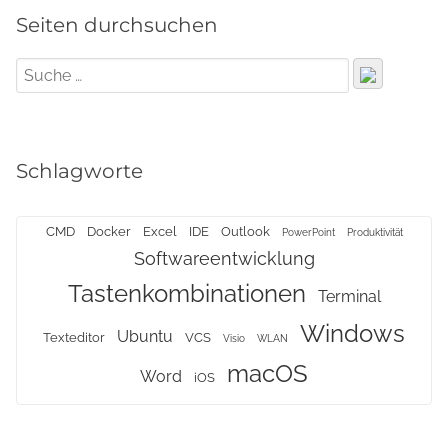
Seiten durchsuchen
Schlagworte
CMD
Docker
Excel
IDE
Outlook
PowerPoint
Produktivität
Softwareentwicklung
Tastenkombinationen
Terminal
Windows
Ubuntu
Texteditor
VCS
Visio
WLAN
macOS
Word
iOS